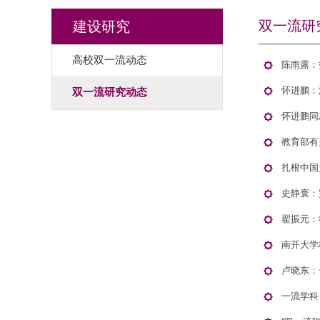
双一流研
建设研究
高校双一流动态
陈雨露：
怀进鹏：
双一流研究动态
怀进鹏同
教育部有
扎根中国
史静寰：
翟振元：
南开大学
卢晓东：
一流学科